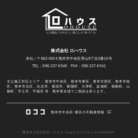
株式会社 ロハウス
本社／〒862-0924 熊本市中央区帯山9丁目3番10号
TEL：096-237-6540 FAX：096-237-6541
主な施工対応エリア： 熊本市中央区、熊本市東区、熊本市西区、熊本市南
区、熊本市北区、合志市、菊池市、菊陽町、大津町、益城町、御船町、山
都町、宇土市、宇城市 等 熊本県全域でご相談を承ります。
熊本市中央区･東区の不動産情報
熊本市で注文住宅・リフォームならロハウスへ ©LOHOUSE