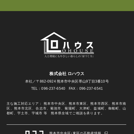
株式会社 ロハウス
本社／〒862-0924 熊本市中央区帯山9丁目3番10号
TEL：096-237-6540 FAX：096-237-6541
主な施工対応エリア： 熊本市中央区、熊本市東区、熊本市西区、熊本市南
区、熊本市北区、合志市、菊池市、菊陽町、大津町、益城町、御船町、山
都町、宇土市、宇城市 等 熊本県全域でご相談を承ります。
熊本市中央区･東区の不動産情報