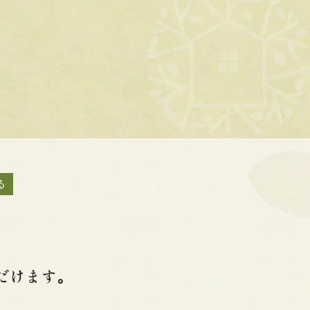
る
だけます｡