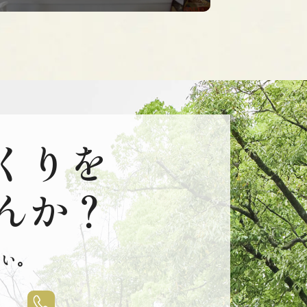
くりを
んか？
い｡