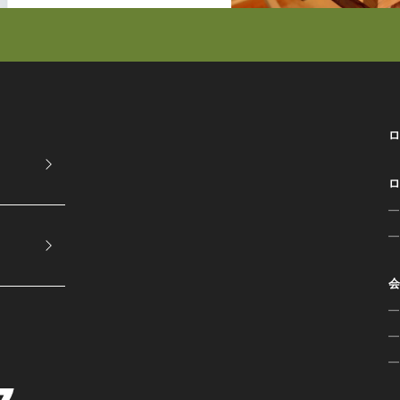
—
—
—
—
—