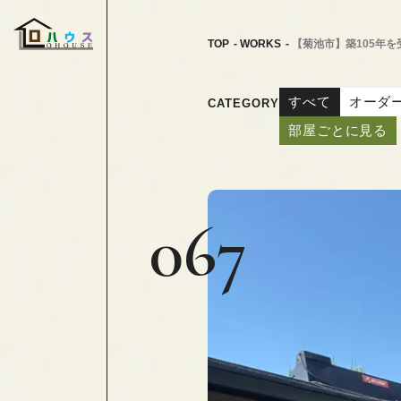
TOP
WORKS
【菊池市】築105年
すべて
オーダ
CATEGORY
部屋ごとに見る
067