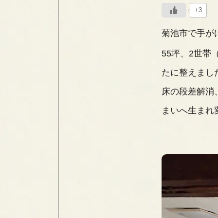
+3
菊池市で手が
55坪、2世
たに整えまし
床の段差解消
まいへ生まれ