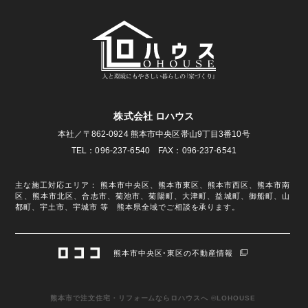
株式会社 ロハウス
本社／〒862-0924 熊本市中央区帯山9丁目3番10号
TEL：096-237-6540 FAX：096-237-6541
主な施工対応エリア： 熊本市中央区、熊本市東区、熊本市西区、熊本市南
区、熊本市北区、合志市、菊池市、菊陽町、大津町、益城町、御船町、山
都町、宇土市、宇城市 等 熊本県全域でご相談を承ります。
熊本市中央区･東区の不動産情報
熊本市で注文住宅・リフォームならロハウスへ ©LOHOUSE