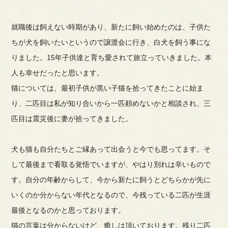
就職後は飼えない時期があり、新たに飼い始めたのは、子供た
ちが犬を飼いたいというので譲渡会に行き、白犬を飼う事にな
りました。
15年子供達と育ち愛されて旅立っていきました。本
人も幸せだったと思います。
猫については、最初子供が黒い子猫を拾ってきたことに始ま
り、二匹目は私が知り合いから一匹頼めないかと相談され、三
匹目は震災後に妻が拾ってきました。
犬も猫も自分たちとご縁あって出会うと今でも思ってます。そ
して最後まで看取る覚悟でいますが、やはり別れは辛いもので
す。
自分の年齢からして、今から新たに飼うとどちらかが先に
いくのか分からない年代となるので、今残っている二匹が生涯
最後となるのかと思っております。
猫の言葉は分からないけど、癒しは頂いております。残り二匹