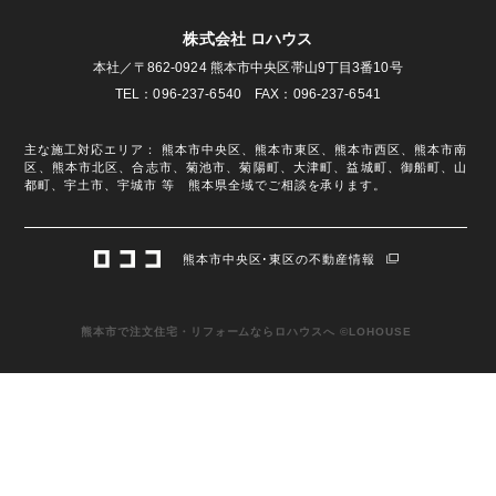
株式会社 ロハウス
本社／〒862-0924 熊本市中央区帯山9丁目3番10号
TEL：096-237-6540 FAX：096-237-6541
主な施工対応エリア： 熊本市中央区、熊本市東区、熊本市西区、熊本市南
区、熊本市北区、合志市、菊池市、菊陽町、大津町、益城町、御船町、山
都町、宇土市、宇城市 等 熊本県全域でご相談を承ります。
熊本市中央区･東区の不動産情報
熊本市で注文住宅・リフォームならロハウスへ ©LOHOUSE